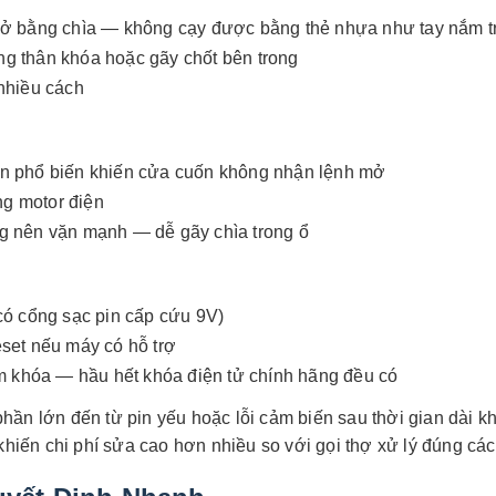
 mở bằng chìa — không cạy được bằng thẻ nhựa như tay nắm t
ng thân khóa hoặc gãy chốt bên trong
 nhiều cách
ân phổ biến khiến cửa cuốn không nhận lệnh mở
g motor điện
ng nên vặn mạnh — dễ gãy chìa trong ổ
có cổng sạc pin cấp cứu 9V)
eset nếu máy có hỗ trợ
 khóa — hầu hết khóa điện tử chính hãng đều có
hần lớn đến từ pin yếu hoặc lỗi cảm biến sau thời gian dài k
iến chi phí sửa cao hơn nhiều so với gọi thợ xử lý đúng các