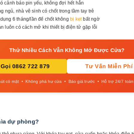
ó cảnh báo pin yếu, không đợi hết hẳn
 ngủ, nhà vệ sinh có chốt trong tầm tay trẻ
dụng 6 tháng/lần để chốt không
bị kẹt
bất ngờ
 luôn có cách mở khi thiết bị điện tử gặp lỗi
Thử Nhiều Cách Vẫn Không Mở Được Cửa?
Gọi 0862 722 879
Tư Vấn Miễn Phí
hút có mặt • Không phá hư cửa • Báo giá trước • Hỗ trợ 24/7 toàn
chìa dự phòng?
ử thẻ nhựa cứng. Với khóa tay gạt, cửa cuốn hoặc khóa điện t