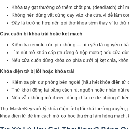
Khóa tay gạt thường có thêm chốt phụ (deadlatch) chỉ
Không nên dùng vật cứng cạy vào khe cửa vì dễ làm co
Đây là trường hợp nên gọi thợ khóa sớm thay vì tự thử
Cửa cuốn bị khóa trái hoặc kẹt mạch
Kiểm tra remote còn pin không — pin yếu là nguyên nh
Tìm nút mở khẩn cấp (thường ở hộp motor) nếu cửa dùn
Nếu cửa cuốn dùng khóa cơ phía dưới bị kẹt chìa, khô
Khóa điện tử bị lỗi hoặc khóa trái
Kiểm tra pin dự phòng bên ngoài (hầu hết khóa điện tử 
Thử khởi động lại bằng cách rút nguồn hoặc nhấn nút r
Nếu vẫn không mở được, dùng chìa cơ dự phòng đi kèm
Thợ MasterKeys xử lý khóa điện tử bị lỗi khá thường xuyên, p
khóa điện tử để tìm cách mở cơ học thường làm hỏng mạch, kh