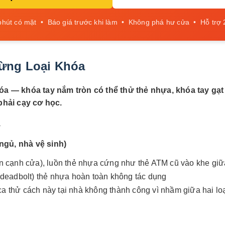
phút có mặt • Báo giá trước khi làm • Không phá hư cửa • Hỗ trợ 
Từng Loại Khóa
khóa — khóa tay nắm tròn có thể thử thẻ nhựa, khóa tay 
hải cạy cơ học.
ngủ, nhà vệ sinh)
nhìn cạnh cửa), luồn thẻ nhựa cứng như thẻ ATM cũ vào khe gi
(deadbolt) thẻ nhựa hoàn toàn không tác dụng
thử cách này tại nhà không thành công vì nhầm giữa hai loại