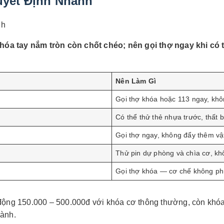
uyết Định Nhanh
hóa tay nắm tròn còn chốt chéo; nên gọi thợ ngay khi có t
Nên Làm Gì
Gọi thợ khóa hoặc 113 ngay, khôn
Có thể thử thẻ nhựa trước, thất bạ
Gọi thợ ngay, không đẩy thêm vậ
Thử pin dự phòng và chìa cơ, kh
Gọi thợ khóa — cơ chế không ph
o động 150.000 – 500.000đ với khóa cơ thông thường, còn kh
hành.