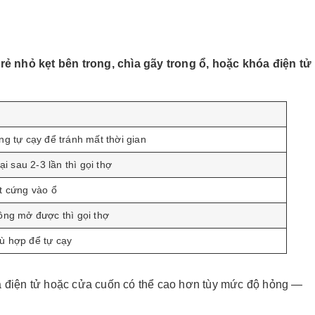
rẻ nhỏ kẹt bên trong, chìa gãy trong ổ, hoặc khóa điện tử
g tự cạy để tránh mất thời gian
i sau 2-3 lần thì gọi thợ
t cứng vào ổ
ông mở được thì gọi thợ
ù hợp để tự cạy
óa điện tử hoặc cửa cuốn có thể cao hơn tùy mức độ hỏng —