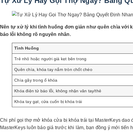
Tự Xử Lý Hay Gọi Thợ Ngay? Bảng Q
Nên tự xử lý khi tình huống đơn giản như quên chìa với k
báo lỗi không rõ nguyên nhân.
Tình Huống
Trẻ nhỏ hoặc người già kẹt bên trong
Quên chìa, khóa tay nắm tròn chốt chéo
Chìa gãy trong ổ khóa
Khóa điện tử báo lỗi, không nhận vân tay/thẻ
Khóa tay gạt, cửa cuốn bị khóa trái
Chi phí gọi thợ mở khóa cửa bị khóa trái tại MasterKeys da
MasterKeys luôn báo giá trước khi làm, bạn đồng ý mới tiến 