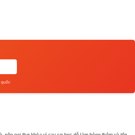
 quốc
ử, nên gọi thợ khóa vì cạy cơ học dễ làm hỏng thêm và tốn