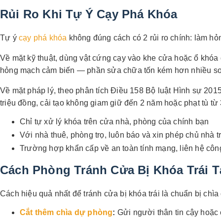
Rủi Ro Khi Tự Ý Cạy Phá Khóa
Tự ý
cạy phá khóa
không đúng cách có 2 rủi ro chính: làm hỏn
Về mặt kỹ thuật, dùng vật cứng cạy vào khe cửa hoặc ổ khóa 
hỏng mạch cảm biến — phần sửa chữa tốn kém hơn nhiều so
Về mặt pháp lý, theo phân tích Điều 158 Bộ luật Hình sự 2015
triệu đồng, cải tạo không giam giữ đến 2 năm hoặc phạt tù 
Chỉ tự xử lý khóa trên cửa nhà, phòng của chính bạn
Với nhà thuê, phòng trọ, luôn báo và xin phép chủ nhà 
Trường hợp khẩn cấp về an toàn tính mạng, liên hệ côn
Cách Phòng Tránh Cửa Bị Khóa Trái T
Cách hiệu quả nhất để tránh cửa bị khóa trái là chuẩn bị chì
Cắt thêm chìa dự phòng
:
Gửi người thân tin cậy hoặc c