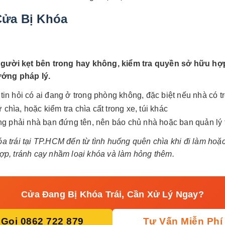
Cửa Bị Khóa
người kẹt bên trong hay không, kiểm tra quyền sở hữu hợ
ướng pháp lý.
 tin hỏi có ai đang ở trong phòng không, đặc biệt nếu nhà có 
hìa, hoặc kiểm tra chìa cất trong xe, túi khác
g phải nhà bạn đứng tên, nên báo chủ nhà hoặc ban quản lý t
a trái tại TP.HCM đến từ tình huống quên chìa khi đi làm ho
ợp, tránh cạy nhầm loại khóa và làm hỏng thêm.
Cửa Đang Bị Khóa Trái, Cần Xử Lý Ngay?
Gọi 0862 722 879
Tư Vấn Miễn Phí