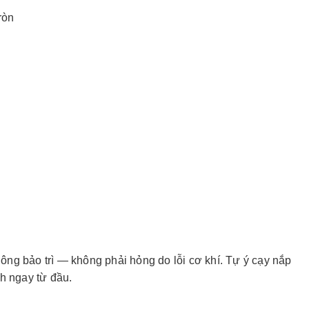
ròn
hông bảo trì — không phải hỏng do lỗi cơ khí. Tự ý cạy nắp
h ngay từ đầu.