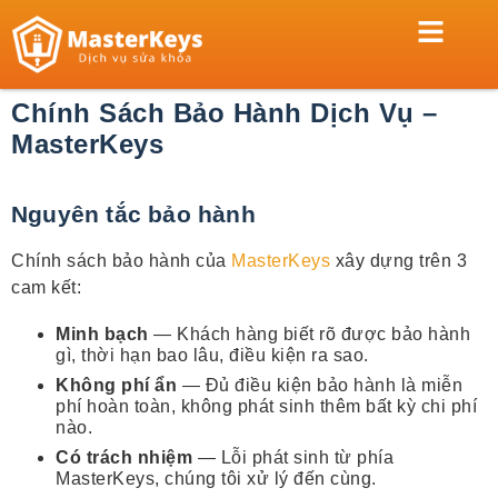
TRANG CHỦ
KHÓA CỬA
XE MÁY
KÉT SẮT
KHÓA TỦ
THỢ KHÓA
Chính Sách Bảo Hành Dịch Vụ –
MasterKeys
Nguyên tắc bảo hành
Chính sách bảo hành của
MasterKeys
xây dựng trên 3
cam kết:
Minh bạch
— Khách hàng biết rõ được bảo hành
gì, thời hạn bao lâu, điều kiện ra sao.
Không phí ẩn
— Đủ điều kiện bảo hành là miễn
phí hoàn toàn, không phát sinh thêm bất kỳ chi phí
nào.
Có trách nhiệm
— Lỗi phát sinh từ phía
MasterKeys, chúng tôi xử lý đến cùng.