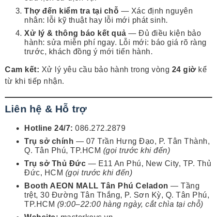
Thợ đến kiểm tra tại chỗ
— Xác định nguyên
nhân: lỗi kỹ thuật hay lỗi mới phát sinh.
Xử lý & thông báo kết quả
— Đủ điều kiện bảo
hành: sửa miễn phí ngay. Lỗi mới: báo giá rõ ràng
trước, khách đồng ý mới tiến hành.
Cam kết:
Xử lý yêu cầu bảo hành trong vòng
24 giờ
kể
từ khi tiếp nhận.
Liên hệ & Hỗ trợ
Hotline 24/7:
086.272.2879
Trụ sở chính
— 07 Trần Hưng Đạo, P. Tân Thành,
Q. Tân Phú, TP.HCM
(gọi trước khi đến)
Trụ sở Thủ Đức
— E11 An Phú, New City, TP. Thủ
Đức, HCM
(gọi trước khi đến)
Booth AEON MALL Tân Phú Celadon
— Tầng
trệt, 30 Đường Tân Thắng, P. Sơn Kỳ, Q. Tân Phú,
TP.HCM
(9:00–22:00 hàng ngày, cắt chìa tại chỗ)