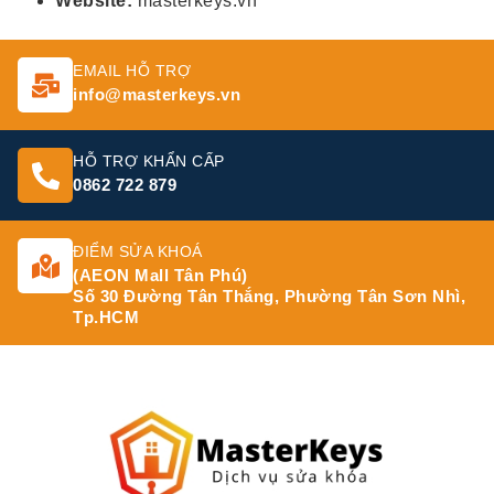
Website:
masterkeys.vn
EMAIL HỖ TRỢ
info@masterkeys.vn
HỖ TRỢ KHẨN CẤP
0862 722 879
ĐIỂM SỬA KHOÁ
(AEON Mall Tân Phú)
Số 30 Đường Tân Thắng, Phường Tân Sơn Nhì,
Tp.HCM