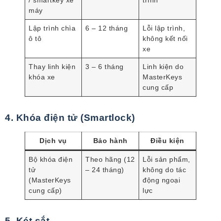
/ smartkey xe
trình
máy
Lập trình chìa
6 – 12 tháng
Lỗi lập trình,
ô tô
không kết nối
xe
Thay linh kiện
3 – 6 tháng
Linh kiện do
khóa xe
MasterKeys
cung cấp
4. Khóa điện tử (Smartlock)
Dịch vụ
Bảo hành
Điều kiện
Bộ khóa điện
Theo hãng (12
Lỗi sản phẩm,
tử
– 24 tháng)
không do tác
(MasterKeys
động ngoại
cung cấp)
lực
5. Két sắt