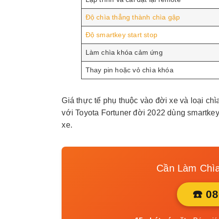
Độ chìa thẳng thành chìa gập
Độ smartkey start stop
Làm chìa khóa cảm ứng
Thay pin hoặc vỏ chìa khóa
Giá thực tế phụ thuộc vào đời xe và loại ch
với Toyota Fortuner đời 2022 dùng smartkey
xe.
Cần Làm Chìa
☎️ 0