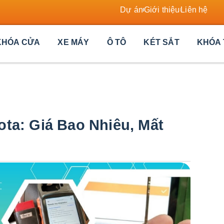
Dự án
Giới thiệu
Liên hệ
KHÓA CỬA
XE MÁY
Ô TÔ
KÉT SẮT
KHÓA 
ta: Giá Bao Nhiêu, Mất