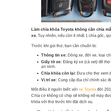
Làm chìa khóa Toyota không cần chìa mẫu
xe.
Tuy nhiên, nếu còn ít nhất 1 chìa gốc, q
Trước khi gọi thợ, bạn cần chuẩn bị:
Thông tin xe:
Dòng xe, đời xe, loại c
Giấy tờ xe:
Đăng ký xe (cà vẹt) để th
an ninh.
Chìa khóa còn lại:
Đưa cho thợ xem để
Vị trí xe:
Cung cấp địa chỉ chính xác để 
Một điều ít người biết: với
xe Toyota
đời 2010
Chìa cơ không có chip sẽ không nổ máy đư
khóa với thợ trước khi đặt dịch vụ.