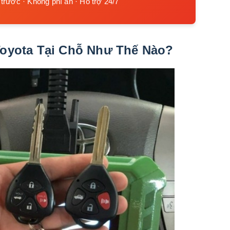
 trước · Không phí ẩn · Hỗ trợ 24/7
Toyota Tại Chỗ Như Thế Nào?