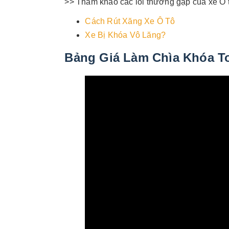
>> Tham khảo các lỗi thường gặp của xe Ô t
Cách Rút Xăng Xe Ô Tô
Xe Bị Khóa Vô Lăng?
Bảng Giá Làm Chìa Khóa T