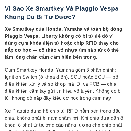
Vì Sao Xe Smartkey Và Piaggio Vespa
Không Dò Bi Từ Được?
Xe Smartkey của Honda, Yamaha và toàn bộ dòng
Piaggio Vespa, Liberty không có bi từ để dò vì
dùng cụm khóa điện tử hoặc chip RFID thay cho
nắp cơ học — cố tháo vỏ nhựa tìm nắp từ có thể
làm lỏng chân cắm cảm biến bên trong.
Cụm Smartkey Honda, Yamaha gồm 3 phần chính:
Ignition Switch (ổ khóa điện), SCU hoặc ECU — bộ
điều khiển xử lý và so khớp mã ID, và FOB — chìa
điều khiển cầm tay gửi tín hiệu vô tuyến. Không có bi
từ, không có nắp đậy kiểu cơ học trong cụm này.
Xe Piaggio dùng hệ chip từ RFID nằm bên trong đầu
chìa, không phải bi nam châm rời. Khi chìa đưa gần ổ
khóa, ổ phát từ trường cấp năng lượng cho chip phát