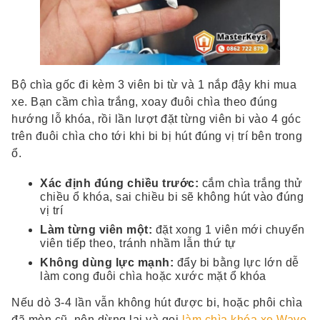
Bộ chìa gốc đi kèm 3 viên bi từ và 1 nắp đậy khi mua
xe. Bạn cầm chìa trắng, xoay đuôi chìa theo đúng
hướng lỗ khóa, rồi lần lượt đặt từng viên bi vào 4 góc
trên đuôi chìa cho tới khi bi bị hút đúng vị trí bên trong
ổ.
Xác định đúng chiều trước:
cắm chìa trắng thử
chiều ổ khóa, sai chiều bi sẽ không hút vào đúng
vị trí
Làm từng viên một:
đặt xong 1 viên mới chuyển
viên tiếp theo, tránh nhầm lẫn thứ tự
Không dùng lực mạnh:
đẩy bi bằng lực lớn dễ
làm cong đuôi chìa hoặc xước mặt ổ khóa
Nếu dò 3-4 lần vẫn không hút được bi, hoặc phôi chìa
đã mòn cũ, nên dừng lại và gọi
làm chìa khóa xe Wave