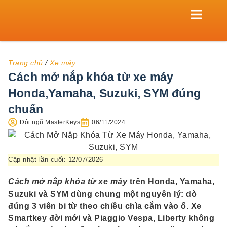
TRANG CHỦ
KHÓA CỬA
XE MÁY
KÉT SẮT
KHÓA TỦ
THỢ KHÓA
Trang chủ
/
Xe máy
Cách mở nắp khóa từ xe máy
Honda,Yamaha, Suzuki, SYM đúng
chuẩn
Đội ngũ MasterKeys
06/11/2024
Cập nhật lần cuối: 12/07/2026
Cách mở nắp khóa từ xe máy
trên Honda, Yamaha,
Suzuki và SYM dùng chung một nguyên lý: dò
đúng 3 viên bi từ theo chiều chìa cắm vào ổ. Xe
Smartkey đời mới và Piaggio Vespa, Liberty không