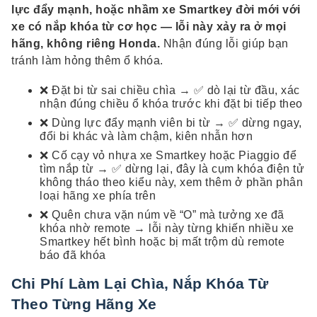
lực đẩy mạnh, hoặc nhầm xe Smartkey đời mới với
xe có nắp khóa từ cơ học — lỗi này xảy ra ở mọi
hãng, không riêng Honda.
Nhận đúng lỗi giúp bạn
tránh làm hỏng thêm ổ khóa.
❌ Đặt bi từ sai chiều chìa → ✅ dò lại từ đầu, xác
nhận đúng chiều ổ khóa trước khi đặt bi tiếp theo
❌ Dùng lực đẩy mạnh viên bi từ → ✅ dừng ngay,
đổi bi khác và làm chậm, kiên nhẫn hơn
❌ Cố cạy vỏ nhựa xe Smartkey hoặc Piaggio để
tìm nắp từ → ✅ dừng lại, đây là cụm khóa điện tử
không tháo theo kiểu này, xem thêm ở phần phân
loại hãng xe phía trên
❌ Quên chưa vặn núm về “O” mà tưởng xe đã
khóa nhờ remote → lỗi này từng khiến nhiều xe
Smartkey hết bình hoặc bị mất trộm dù remote
báo đã khóa
Chi Phí Làm Lại Chìa, Nắp Khóa Từ
Theo Từng Hãng Xe