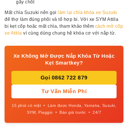
gãy chốt
Mất chìa Suzuki nên gọi
làm lại chìa khóa xe Suzuki
để thợ làm đúng phôi và tổ hợp bi. Với xe SYM Attila
bị kẹt cốp hoặc mất chìa, tham khảo thêm
cách mở cốp
xe Attila
vì cùng dùng chung hệ khóa cơ với nắp từ.
Xe Không Mở Được Nắp Khóa Từ Hoặc
Kẹt Smartkey?
Gọi 0862 722 879
Tư Vấn Miễn Phí
15 phút có mặt • Làm được Honda, Yamaha, Suzuki,
SYM, Piaggio • Báo giá trước • 24/7