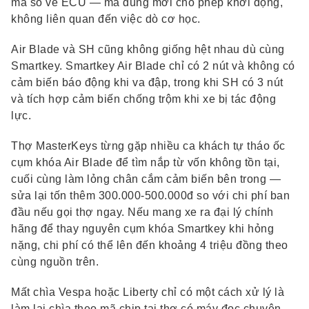
mã số về ECU — mã đúng mới cho phép khởi động,
không liên quan đến việc dò cơ học.
Air Blade và SH cũng không giống hệt nhau dù cùng
Smartkey. Smartkey Air Blade chỉ có 2 nút và không có
cảm biến báo động khi va đập, trong khi SH có 3 nút
và tích hợp cảm biến chống trộm khi xe bị tác động
lực.
Thợ MasterKeys từng gặp nhiều ca khách tự tháo ốc
cụm khóa Air Blade để tìm nắp từ vốn không tồn tại,
cuối cùng làm lỏng chân cắm cảm biến bên trong —
sửa lại tốn thêm 300.000-500.000đ so với chi phí ban
đầu nếu gọi thợ ngay. Nếu mang xe ra đại lý chính
hãng để thay nguyên cụm khóa Smartkey khi hỏng
nặng, chi phí có thể lên đến khoảng 4 triệu đồng theo
cùng nguồn trên.
Mất chìa Vespa hoặc Liberty chỉ có một cách xử lý là
làm lại chìa theo mã chip tại thợ có máy đọc chuyên