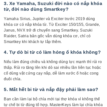
3. Xe Yamaha, Suzuki đời nào có nắp khóa
từ, đời nào dùng Smartkey?
Yamaha Sirius, Jupiter và Exciter trước 2019 dùng
khóa cơ có nắp khóa từ. Từ Exciter 150/155, Grande,
Janus, NVX trở đi chuyển sang Smartkey. Suzuki
Raider, Satria bản gốc vẫn dùng khóa cơ, chỉ có
Smartkey khi khách tự lắp thêm.
4. Tự dò bi từ có làm hỏng ổ khóa không?
Nếu làm đúng chiều và không dùng lực mạnh thì rủi ro
thấp. Rủi ro tăng lên khi dò sai nhiều lần liên tục hoặc
cố dùng vật cứng cạy nắp, dễ làm xước ổ hoặc cong
đuôi chìa.
5. Mất hết bi từ và nắp đậy phải làm sao?
Bạn cần làm lại bộ chìa mới tại thợ khóa vì không thể
tự chế bi từ đúng tổ hợp. MasterKeys làm lại chìa khóa