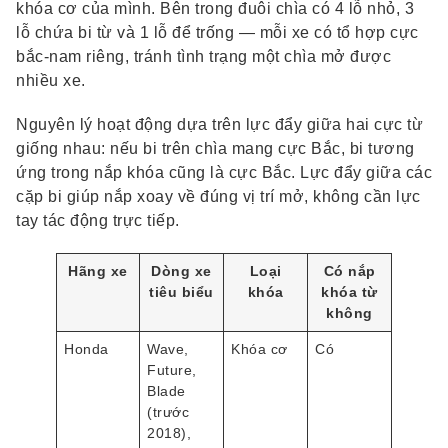
khóa cơ của mình. Bên trong đuôi chìa có 4 lỗ nhỏ, 3
lỗ chứa bi từ và 1 lỗ để trống — mỗi xe có tổ hợp cực
bắc-nam riêng, tránh tình trạng một chìa mở được
nhiều xe.
Nguyên lý hoạt động dựa trên lực đẩy giữa hai cực từ
giống nhau: nếu bi trên chìa mang cực Bắc, bi tương
ứng trong nắp khóa cũng là cực Bắc. Lực đẩy giữa các
cặp bi giúp nắp xoay về đúng vị trí mở, không cần lực
tay tác động trực tiếp.
Hãng xe
Dòng xe
Loại
Có nắp
tiêu biểu
khóa
khóa từ
không
Honda
Wave,
Khóa cơ
Có
Future,
Blade
(trước
2018),