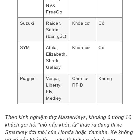
NVX,
FreeGo
Suzuki
Raider,
Khóa cơ
Có
Satria
(bản gốc)
SYM
Attila,
Khóa cơ
Có
Elizabeth,
Shark,
Galaxy
Piaggio
Vespa,
Chip từ
Không
Liberty,
RFID
Fly,
Medley
Theo kinh nghiệm thợ MasterKeys, khoảng 6 trong 10
khách gọi hỏi “mở nắp khóa từ” thực ra đang đi xe
Smartkey đời mới của Honda hoặc Yamaha. Xe không
hề có nắp khóa từ — vấn đề thật sự nằm ở cụm