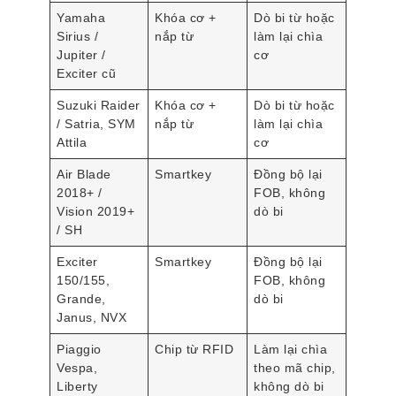
Yamaha
Khóa cơ +
Dò bi từ hoặc
Sirius /
nắp từ
làm lại chìa
Jupiter /
cơ
Exciter cũ
Suzuki Raider
Khóa cơ +
Dò bi từ hoặc
/ Satria, SYM
nắp từ
làm lại chìa
Attila
cơ
Air Blade
Smartkey
Đồng bộ lại
2018+ /
FOB, không
Vision 2019+
dò bi
/ SH
Exciter
Smartkey
Đồng bộ lại
150/155,
FOB, không
Grande,
dò bi
Janus, NVX
Piaggio
Chip từ RFID
Làm lại chìa
Vespa,
theo mã chip,
Liberty
không dò bi