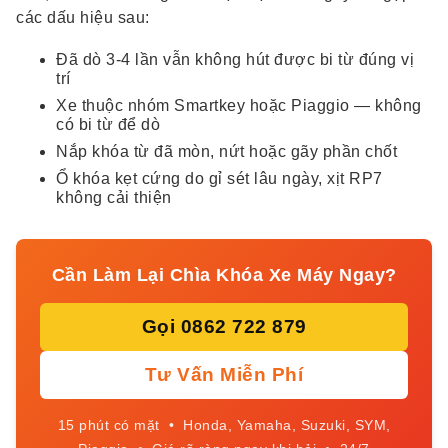
các dấu hiệu sau:
Đã dò 3-4 lần vẫn không hút được bi từ đúng vị
trí
Xe thuộc nhóm Smartkey hoặc Piaggio — không
có bi từ để dò
Nắp khóa từ đã mòn, nứt hoặc gãy phần chốt
Ổ khóa kẹt cứng do gỉ sét lâu ngày, xịt RP7
không cải thiện
Cần Làm Lại Chìa Khóa Xe Máy Ngay?
Gọi 0862 722 879
Tư Vấn Miễn Phí
15 phút có mặt • Honda, Yamaha, Suzuki, SYM,