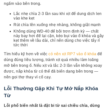
ngấm vào bên trong.
Lắc nhẹ chìa 2-3 lần sau khi xịt để dung dịch len
vào khe kẹt
Rút chìa lên xuống nhẹ nhàng, không giật mạnh
Không dùng WD-40 để bôi trơn định kỳ — chất
này bay hơi để lại cặn, kéo bụi vào ổ khóa và gây
kẹt thêm về lâu dài, chỉ nên dùng cho việc tẩy rỉ
tức thời
Tìm hiểu kỹ hơn về việc
có nên xịt RP7 vào ổ khóa
để
dùng đúng liều lượng, tránh xịt quá nhiều làm loãng
mỡ bên trong ổ. Nếu xịt và lắc 2-3 lần vẫn không xoay
được, nắp khóa từ có thể đã biến dạng bên trong —
nên gọi thợ thay vì cố cạy.
Lỗi Thường Gặp Khi Tự Mở Nắp Khóa
Từ
Lỗi phổ biến nhất là đặt bi từ sai chiều chìa, dùng