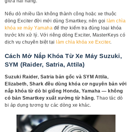
giữa hai hãng.
Nếu dò nhiều lần không thành công hoặc xe thuộc
dòng Exciter đời mới dùng Smartkey, nên gọi
làm chìa
khóa xe máy Yamaha
để thợ kiểm tra đúng loại khóa
trước khi xử lý. Với riêng dòng Exciter, MasterKeys có
dịch vụ chuyên biệt tại
làm chìa khóa xe Exciter
.
Cách Mở Nắp Khóa Từ Xe Máy Suzuki,
SYM (Raider, Satria, Attila)
Suzuki Raider, Satria bản gốc và SYM Attila,
Elizabeth, Shark đều dùng khóa cơ nguyên bản với
nắp khóa từ dò bi giống Honda, Yamaha — không
có bản Smartkey xuất xưởng từ hãng.
Thao tác dò
bi áp dụng tương tự các dòng xe khác.