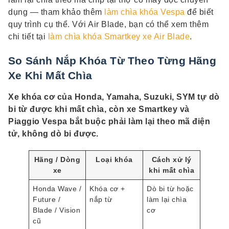
dụng — tham khảo thêm
làm chìa khóa Vespa
để biết
quy trình cụ thể. Với Air Blade, bạn có thể xem thêm
chi tiết tại
làm chìa khóa Smartkey xe Air Blade
.
So Sánh Nắp Khóa Từ Theo Từng Hãng
Xe Khi Mất Chìa
Xe khóa cơ của Honda, Yamaha, Suzuki, SYM tự dò
bi từ được khi mất chìa, còn xe Smartkey và
Piaggio Vespa bắt buộc phải làm lại theo mã điện
tử, không dò bi được.
Hãng / Dòng
Loại khóa
Cách xử lý
xe
khi mất chìa
Honda Wave /
Khóa cơ +
Dò bi từ hoặc
Future /
nắp từ
làm lại chìa
Blade / Vision
cơ
cũ