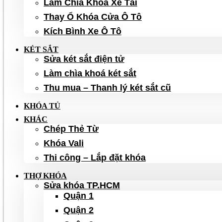
Làm Chìa Khóa Xe Tải
Thay Ổ Khóa Cửa Ô Tô
Kích Bình Xe Ô Tô
KÉT SẮT
Sửa két sắt điện tử
Làm chìa khoá két sắt
Thu mua – Thanh lý két sắt cũ
KHÓA TỦ
KHÁC
Chép Thẻ Từ
Khóa Vali
Thi công – Lắp đặt khóa
THỢ KHÓA
Sửa khóa TP.HCM
Quận 1
Quận 2