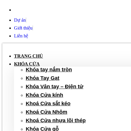
Chuyển
đến
Hỗ trợ 24/7 - Sửa khóa gần đây
nội
Dự án
dung
Giới thiệu
Liên hệ
TRANG CHỦ
KHÓA CỬA
Khóa tay nắm tròn
Khóa Tay Gạt
Khóa Vân tay – Điện tử
Khóa Cửa kính
Khoá Cửa sắt kéo
Khoá Cửa Nhôm
Khoá Cửa nhựa lõi thép
Khóa Cửa gỗ