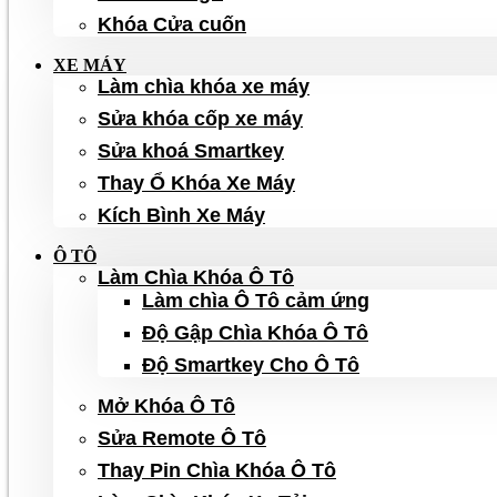
Khóa Cửa cuốn
XE MÁY
Làm chìa khóa xe máy
Sửa khóa cốp xe máy
Sửa khoá Smartkey
Thay Ổ Khóa Xe Máy
Kích Bình Xe Máy
Ô TÔ
Làm Chìa Khóa Ô Tô
Làm chìa Ô Tô cảm ứng
Độ Gập Chìa Khóa Ô Tô
Độ Smartkey Cho Ô Tô
Mở Khóa Ô Tô
Sửa Remote Ô Tô
Thay Pin Chìa Khóa Ô Tô