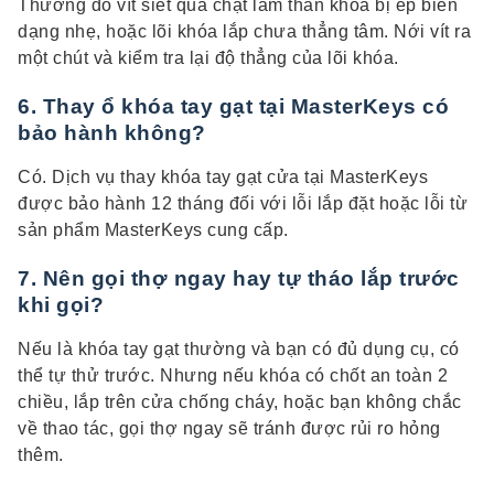
Thường do vít siết quá chặt làm thân khóa bị ép biến
dạng nhẹ, hoặc lõi khóa lắp chưa thẳng tâm. Nới vít ra
một chút và kiểm tra lại độ thẳng của lõi khóa.
6. Thay ổ khóa tay gạt tại MasterKeys có
bảo hành không?
Có. Dịch vụ thay khóa tay gạt cửa tại MasterKeys
được bảo hành 12 tháng đối với lỗi lắp đặt hoặc lỗi từ
sản phẩm MasterKeys cung cấp.
7. Nên gọi thợ ngay hay tự tháo lắp trước
khi gọi?
Nếu là khóa tay gạt thường và bạn có đủ dụng cụ, có
thể tự thử trước. Nhưng nếu khóa có chốt an toàn 2
chiều, lắp trên cửa chống cháy, hoặc bạn không chắc
về thao tác, gọi thợ ngay sẽ tránh được rủi ro hỏng
thêm.