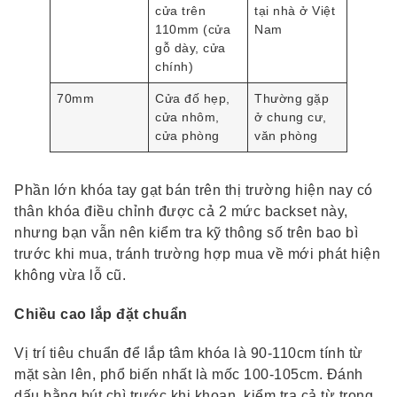
cửa trên
tại nhà ở Việt
110mm (cửa
Nam
gỗ dày, cửa
chính)
70mm
Cửa đố hẹp,
Thường gặp
cửa nhôm,
ở chung cư,
cửa phòng
văn phòng
Phần lớn khóa tay gạt bán trên thị trường hiện nay có
thân khóa điều chỉnh được cả 2 mức backset này,
nhưng bạn vẫn nên kiểm tra kỹ thông số trên bao bì
trước khi mua, tránh trường hợp mua về mới phát hiện
không vừa lỗ cũ.
Chiều cao lắp đặt chuẩn
Vị trí tiêu chuẩn để lắp tâm khóa là 90-110cm tính từ
mặt sàn lên, phổ biến nhất là mốc 100-105cm. Đánh
dấu bằng bút chì trước khi khoan, kiểm tra cả từ trong