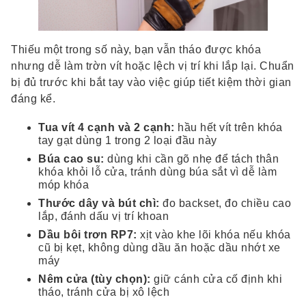
Thiếu một trong số này, bạn vẫn tháo được khóa
nhưng dễ làm trờn vít hoặc lệch vị trí khi lắp lại. Chuẩn
bị đủ trước khi bắt tay vào việc giúp tiết kiệm thời gian
đáng kể.
Tua vít 4 cạnh và 2 cạnh:
hầu hết vít trên khóa
tay gạt dùng 1 trong 2 loại đầu này
Búa cao su:
dùng khi cần gõ nhẹ để tách thân
khóa khỏi lỗ cửa, tránh dùng búa sắt vì dễ làm
móp khóa
Thước dây và bút chì:
đo backset, đo chiều cao
lắp, đánh dấu vị trí khoan
Dầu bôi trơn RP7:
xịt vào khe lõi khóa nếu khóa
cũ bị kẹt, không dùng dầu ăn hoặc dầu nhớt xe
máy
Nêm cửa (tùy chọn):
giữ cánh cửa cố định khi
tháo, tránh cửa bị xô lệch