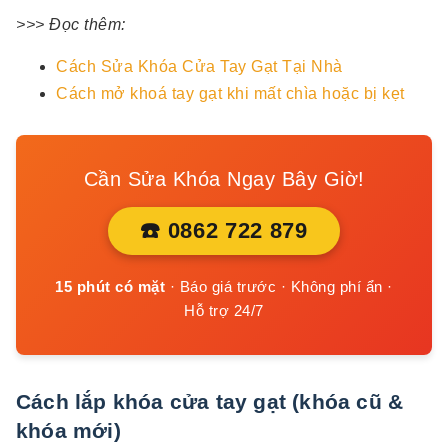
>>> Đọc thêm:
Cách Sửa Khóa Cửa Tay Gạt Tại Nhà
Cách mở khoá tay gạt khi mất chìa hoặc bị kẹt
Cần Sửa Khóa Ngay Bây Giờ!
☎️ 0862 722 879
15 phút có mặt
· Báo giá trước · Không phí ẩn ·
Hỗ trợ 24/7
Cách lắp khóa cửa tay gạt (khóa cũ &
khóa mới)