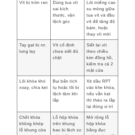
Vít bị trờn ren
Dùng tua vít
Lót miếng cao
sai kích
su mỏng giữa
thước, vặn
tua vít và đầu
lệch góc
vít để tăng độ
bám, hoặc
thay vít mới
Tay gạt bị rơ,
Vít cố định
Siết lại vít
lung lay
chưa siết đủ
theo chiều
chặt
kim đồng hồ,
kiểm tra cả 2
mặt cửa
Lõi khóa khó
Bụi bẩn tích
Xịt dầu RP7
xoay, chìa kẹt
tụ hoặc lõi bị
vào khe khóa,
lệch tâm khi
nếu vẫn kẹt
lắp
thì tháo ra lắp
lại đúng vị trí
Chốt khóa
Lỗ hộp khóa
Mở rộng lỗ
không khớp
trên khung
hộp khóa
lỗ khung cửa
bao bị lệch so
bằng đục