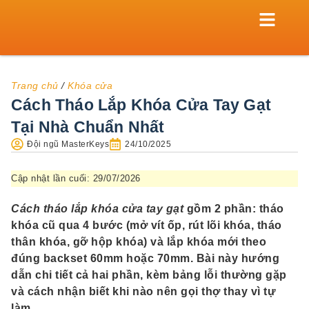
TRANG CHỦ
KHÓA CỬA
XE MÁY
KÉT SẮT
KHÓA TỦ
THỢ KHÓA
Trang chủ
/
Khóa cửa
Cách Tháo Lắp Khóa Cửa Tay Gạt
Tại Nhà Chuẩn Nhất
Đội ngũ MasterKeys
24/10/2025
Cập nhật lần cuối: 29/07/2026
Cách tháo lắp khóa cửa tay gạt
gồm 2 phần: tháo
khóa cũ qua 4 bước (mở vít ốp, rút lõi khóa, tháo
thân khóa, gỡ hộp khóa) và lắp khóa mới theo
đúng backset 60mm hoặc 70mm. Bài này hướng
dẫn chi tiết cả hai phần, kèm bảng lỗi thường gặp
và cách nhận biết khi nào nên gọi thợ thay vì tự
làm.