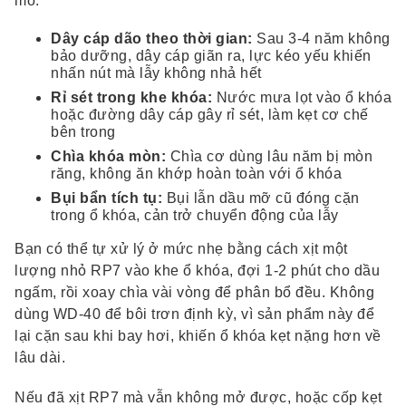
mò.
Dây cáp dão theo thời gian:
Sau 3-4 năm không
bảo dưỡng, dây cáp giãn ra, lực kéo yếu khiến
nhấn nút mà lẫy không nhả hết
Rỉ sét trong khe khóa:
Nước mưa lọt vào ổ khóa
hoặc đường dây cáp gây rỉ sét, làm kẹt cơ chế
bên trong
Chìa khóa mòn:
Chìa cơ dùng lâu năm bị mòn
răng, không ăn khớp hoàn toàn với ổ khóa
Bụi bẩn tích tụ:
Bụi lẫn dầu mỡ cũ đóng cặn
trong ổ khóa, cản trở chuyển động của lẫy
Bạn có thể tự xử lý ở mức nhẹ bằng cách xịt một
lượng nhỏ RP7 vào khe ổ khóa, đợi 1-2 phút cho dầu
ngấm, rồi xoay chìa vài vòng để phân bổ đều. Không
dùng WD-40 để bôi trơn định kỳ, vì sản phẩm này để
lại cặn sau khi bay hơi, khiến ổ khóa kẹt nặng hơn về
lâu dài.
Nếu đã xịt RP7 mà vẫn không mở được, hoặc cốp kẹt