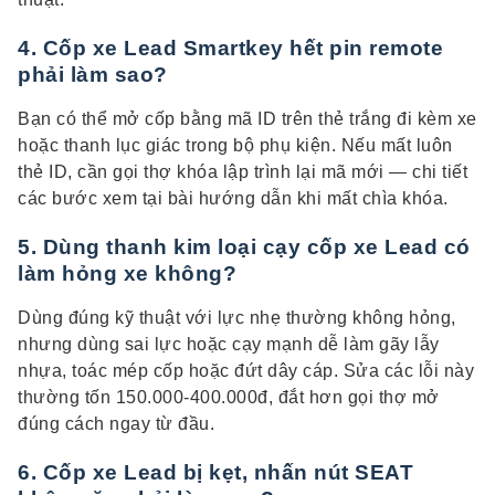
4. Cốp xe Lead Smartkey hết pin remote
phải làm sao?
Bạn có thể mở cốp bằng mã ID trên thẻ trắng đi kèm xe
hoặc thanh lục giác trong bộ phụ kiện. Nếu mất luôn
thẻ ID, cần gọi thợ khóa lập trình lại mã mới — chi tiết
các bước xem tại bài hướng dẫn khi mất chìa khóa.
5. Dùng thanh kim loại cạy cốp xe Lead có
làm hỏng xe không?
Dùng đúng kỹ thuật với lực nhẹ thường không hỏng,
nhưng dùng sai lực hoặc cạy mạnh dễ làm gãy lẫy
nhựa, toác mép cốp hoặc đứt dây cáp. Sửa các lỗi này
thường tốn 150.000-400.000đ, đắt hơn gọi thợ mở
đúng cách ngay từ đầu.
6. Cốp xe Lead bị kẹt, nhấn nút SEAT