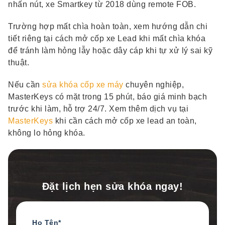
nhấn nút, xe Smartkey từ 2018 dùng remote FOB.
Trường hợp mất chìa hoàn toàn, xem hướng dẫn chi
tiết riêng tại cách mở cốp xe Lead khi mất chìa khóa
để tránh làm hỏng lẫy hoặc dây cáp khi tự xử lý sai kỹ
thuật.
Nếu cần
sửa khóa cốp xe máy
chuyên nghiệp,
MasterKeys có mặt trong 15 phút, báo giá minh bạch
trước khi làm, hỗ trợ 24/7. Xem thêm dịch vụ tại
MasterKeys
khi cần cách mở cốp xe lead an toàn,
không lo hỏng khóa.
Đặt lịch hẹn sửa khóa ngay!
Họ Tên*