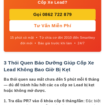
Cốp Xe Lead?
Gọi 0862 722 879
Tư Vấn Miễn Phí
15 phút có mặt • Từ chìa cơ đời 2010 đến Smartkey
đời mới • Báo giá trước khi làm • 24/7
3 Thói Quen Bảo Dưỡng Giúp Cốp Xe
Lead Không Bao Giờ Bị Kẹt
Ba thói quen sau mất chưa đến 5 phút mỗi 6 tháng
— đủ để tránh hầu hết các ca cốp xe Lead bị kẹt
hoặc không mở được.
1. Tra dầu PR7 vào ổ khóa cốp 6 tháng/lần:
Đặc biệt