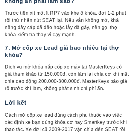
không ăn phải làm sao?
Trước tiên xịt một ít RP7 vào khe ổ khóa, đợi 1-2 phút
rồi thử nhấn nút SEAT lại. Nếu vẫn không mở, khả
năng dây cáp đã dão hoặc lẫy đã gãy, nên gọi thợ
khóa kiểm tra thay vì cạy mạnh.
7. Mở cốp xe Lead giá bao nhiêu tại thợ
khóa?
Dịch vụ mở khóa nắp cốp xe máy tại MasterKeys có
giá tham khảo từ 150.000đ, còn làm lại chìa cơ khi mất
chìa dao động 200.000-300.000đ. MasterKeys báo giá
rõ trước khi làm, không phát sinh chi phí ẩn.
Lời kết
Cách mở cốp xe lead
đúng cách phụ thuộc vào việc
xác định xe bạn dùng khóa cơ hay Smartkey trước khi
thao tác. Xe đời cũ 2009-2017 vặn chìa đến SEAT rồi