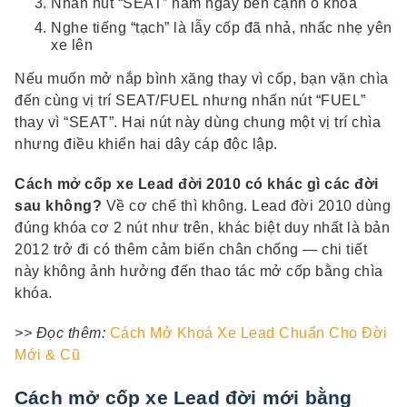
Nhấn nút “SEAT” nằm ngay bên cạnh ổ khóa
Nghe tiếng “tạch” là lẫy cốp đã nhả, nhấc nhẹ yên
xe lên
Nếu muốn mở nắp bình xăng thay vì cốp, bạn vặn chìa
đến cùng vị trí SEAT/FUEL nhưng nhấn nút “FUEL”
thay vì “SEAT”. Hai nút này dùng chung một vị trí chìa
nhưng điều khiển hai dây cáp độc lập.
Cách mở cốp xe Lead đời 2010 có khác gì các đời
sau không?
Về cơ chế thì không. Lead đời 2010 dùng
đúng khóa cơ 2 nút như trên, khác biệt duy nhất là bản
2012 trở đi có thêm cảm biến chân chống — chi tiết
này không ảnh hưởng đến thao tác mở cốp bằng chìa
khóa.
>> Đọc thêm:
Cách Mở Khoá Xe Lead Chuẩn Cho Đời
Mới & Cũ
Cách mở cốp xe Lead đời mới bằng