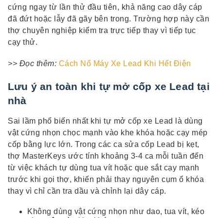
cứng ngay từ lần thử đầu tiên, khả năng cao dây cáp
đã đứt hoặc lẫy đã gãy bên trong. Trường hợp này cần
thợ chuyên nghiệp kiểm tra trực tiếp thay vì tiếp tục
cạy thử.
>> Đọc thêm:
Cách Nổ Máy Xe Lead Khi Hết Điện
Lưu ý an toàn khi tự mở cốp xe Lead tại
nhà
Sai lầm phổ biến nhất khi tự mở cốp xe Lead là dùng
vật cứng nhọn chọc mạnh vào khe khóa hoặc cạy mép
cốp bằng lực lớn. Trong các ca sửa cốp Lead bị kẹt,
thợ MasterKeys ước tính khoảng 3-4 ca mỗi tuần đến
từ việc khách tự dùng tua vít hoặc que sắt cạy mạnh
trước khi gọi thợ, khiến phải thay nguyên cụm ổ khóa
thay vì chỉ cần tra dầu và chỉnh lại dây cáp.
Không dùng vật cứng nhọn như dao, tua vít, kéo