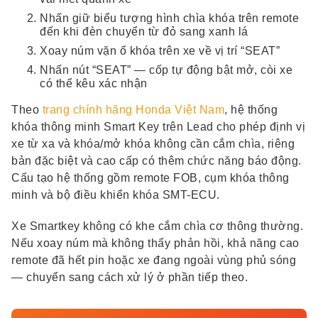
Nhấn giữ biểu tượng hình chìa khóa trên remote
đến khi đèn chuyển từ đỏ sang xanh lá
Xoay núm vặn ổ khóa trên xe về vị trí “SEAT”
Nhấn nút “SEAT” — cốp tự động bật mở, còi xe
có thể kêu xác nhận
Theo
trang chính hãng Honda Việt Nam
, hệ thống
khóa thông minh Smart Key trên Lead cho phép định vị
xe từ xa và khóa/mở khóa không cần cắm chìa, riêng
bản đặc biệt và cao cấp có thêm chức năng báo động.
Cấu tạo hệ thống gồm remote FOB, cụm khóa thông
minh và bộ điều khiển khóa SMT-ECU.
Xe Smartkey không có khe cắm chìa cơ thông thường.
Nếu xoay núm mà không thấy phản hồi, khả năng cao
remote đã hết pin hoặc xe đang ngoài vùng phủ sóng
— chuyển sang cách xử lý ở phần tiếp theo.