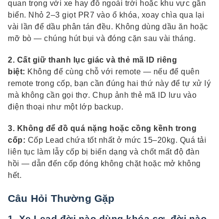
quan trọng với xe hay đỗ ngoài trời hoặc khu vực gần
biển. Nhỏ 2–3 giọt PR7 vào ổ khóa, xoay chìa qua lại
vài lần để dầu phân tán đều. Không dùng dầu ăn hoặc
mỡ bò — chúng hút bụi và đóng cặn sau vài tháng.
2. Cất giữ thanh lục giác và thẻ mã ID riêng
biệt:
Không để cùng chỗ với remote — nếu để quên
remote trong cốp, bạn cần đúng hai thứ này để tự xử lý
mà không cần gọi thợ. Chụp ảnh thẻ mã ID lưu vào
điện thoại như một lớp backup.
3. Không để đồ quá nặng hoặc cồng kềnh trong
cốp:
Cốp Lead chứa tốt nhất ở mức 15–20kg. Quá tải
liên tục làm lẫy cốp bị biến dạng và chốt mất độ đàn
hồi — dẫn đến cốp đóng không chặt hoặc mở không
hết.
Câu Hỏi Thường Gặp
1. Xe Lead đời nào dùng khóa cơ, đời nào