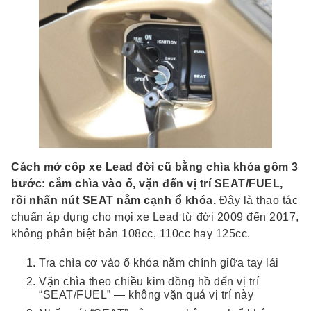
Cách mở cốp xe Lead đời cũ bằng chìa khóa gồm 3
bước: cắm chìa vào ổ, vặn đến vị trí SEAT/FUEL,
rồi nhấn nút SEAT nằm cạnh ổ khóa.
Đây là thao tác
chuẩn áp dụng cho mọi xe Lead từ đời 2009 đến 2017,
không phân biệt bản 108cc, 110cc hay 125cc.
Tra chìa cơ vào ổ khóa nằm chính giữa tay lái
Vặn chìa theo chiều kim đồng hồ đến vị trí
“SEAT/FUEL” — không vặn quá vị trí này