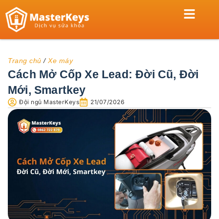
TRANG CHỦ
KHÓA CỬA
XE MÁY
KÉT SẮT
KHÓA TỦ
THỢ KHÓA
Trang chủ
/
Xe máy
Cách Mở Cốp Xe Lead: Đời Cũ, Đời
Mới, Smartkey
Đội ngũ MasterKeys
21/07/2026