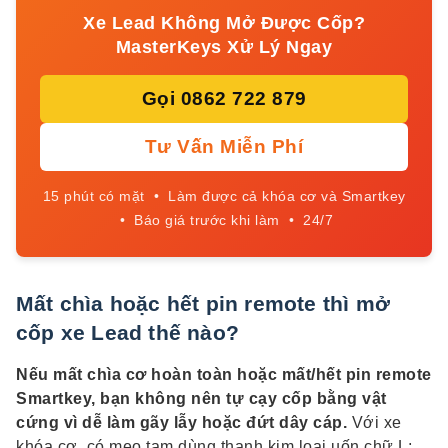
Xe Lead Không Mở Được Cốp?
MasterKeys Xử Lý Ngay
Gọi 0862 722 879
Tư Vấn Miễn Phí
15 phút có mặt • Làm được cả khóa cơ và Smartkey
• Báo giá trước khi làm • 24/7
Mất chìa hoặc hết pin remote thì mở
cốp xe Lead thế nào?
Nếu mất chìa cơ hoàn toàn hoặc mất/hết pin remote
Smartkey, bạn không nên tự cạy cốp bằng vật
cứng vì dễ làm gãy lẫy hoặc đứt dây cáp.
Với xe
khóa cơ, có mẹo tạm dùng thanh kim loại uốn chữ L;