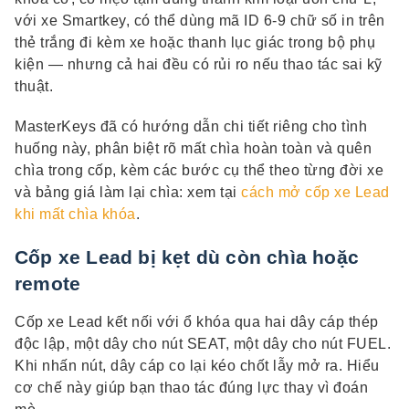
với xe Smartkey, có thể dùng mã ID 6-9 chữ số in trên
thẻ trắng đi kèm xe hoặc thanh lục giác trong bộ phụ
kiện — nhưng cả hai đều có rủi ro nếu thao tác sai kỹ
thuật.
MasterKeys đã có hướng dẫn chi tiết riêng cho tình
huống này, phân biệt rõ mất chìa hoàn toàn và quên
chìa trong cốp, kèm các bước cụ thể theo từng đời xe
và bảng giá làm lại chìa: xem tại
cách mở cốp xe Lead
khi mất chìa khóa
.
Cốp xe Lead bị kẹt dù còn chìa hoặc
remote
Cốp xe Lead kết nối với ổ khóa qua hai dây cáp thép
độc lập, một dây cho nút SEAT, một dây cho nút FUEL.
Khi nhấn nút, dây cáp co lại kéo chốt lẫy mở ra. Hiểu
cơ chế này giúp bạn thao tác đúng lực thay vì đoán