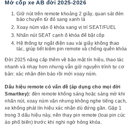
Mở cốp xe AB đời 2025-2026
Giữ nút trên remote khoảng 2 giây, quan sát đèn
báo chuyển từ đỏ sang xanh lá
Xoay núm vặn ổ khóa sang vị trí SEAT/FUEL
Nhấn nút SEAT cạnh ổ khóa để bật cốp
Hệ thống tự ngắt điện sau vài giây không thao
tác, giúp tiết kiệm pin remote và chống quên khóa
Đời 2025 nâng cấp thêm về bảo mật tín hiệu, thao tác
nhanh và nhạy hơn nhưng vẫn giữ nguyên trình tự cơ
bản: xác nhận đèn báo rồi mới xoay núm.
Dấu hiệu remote có vấn đề (áp dụng cho mọi đời
Smartkey):
đèn remote không sáng hoặc sáng mờ khi
nhấn nút, xoay núm vặn nhưng không nghe tiếng cạch,
xe không phát tín hiệu xác nhận dù đứng gần. Gặp 1
trong 3 dấu hiệu này, nên thay pin remote (loại pin cúc
áo phổ biến) trước khi nghi ngờ hỏng khóa.