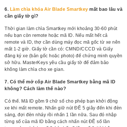
6.
Làm chìa khóa Air Blade Smartkey
mất bao lâu và
cần giấy tờ gì?
Thời gian làm chìa Smartkey mới khoảng 30-60 phút
nếu bạn còn remote hoặc mã ID. Nếu mất hết cả
remote và ID, thợ cần dùng máy đọc mã gốc từ xe nên
mất 1-2 giờ. Giấy tờ cần có: CMND/CCCD và Giấy
đăng ký xe (bản gốc hoặc photo) để chứng minh quyền
sở hữu. MasterKeys yêu cầu giấy tờ để đảm bảo
không làm chìa cho xe gian.
7. Có thể mở cốp Air Blade Smartkey bằng mã ID
không? Cách làm thế nào?
Có thể. Mã ID gồm 9 chữ số cho phép bạn khởi động
xe khi mất remote. Nhấn giữ nút ĐỀ 5 giây đến khi đèn
sáng, đợi đèn nháy rồi nhấn 1 lần nữa. Sau đó nhập
từng số của mã ID bằng cách nhấn nút ĐỀ số lần