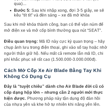
qua)…
Bước 5:
Sau khi nhập xong, đợi 3-5 giây, xe sẽ
kêu “tít tít” và đèn sáng – xe đã mở khóa
Sau khi mở khóa thành công, bạn có thể vặn núm để
mở điện xe và mở cốp bình thường qua nút “SEAT”.
Điều quan trọng:
Mã ID này cực kỳ quan trọng – hãy
chụp ảnh lưu trong điện thoại, ghi vào sổ tay hoặc nhờ
người thân giữ hộ. Nếu mất cả remote lẫn mã ID, chi
phí khắc phục sẽ rất cao (1.500.000-3.000.000đ).
Cách Mở Cốp Xe Air Blade Bằng Tay Khi
Không Có Dụng Cụ
Đây là “tuyệt chiêu” dành cho Air Blade đời cũ có
cốp dạng hộp lớn – nhưng cần 2 người mới thực
hiện được.
Phương pháp này tận dụng độ đàn hồi
của nhựa yên và khe hở tự nhiên khi nâng yên lên.