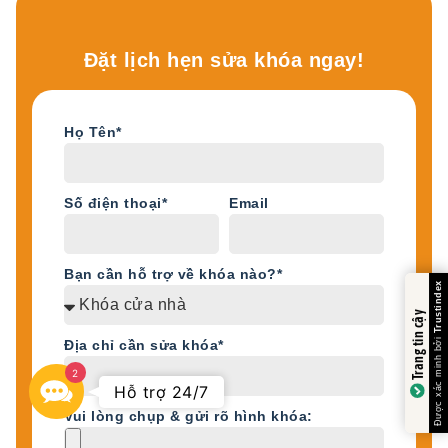
Đặt lịch hẹn sửa khóa ngay!
Họ Tên*
Số điện thoại*
Email
Bạn cần hỗ trợ về khóa nào?*
Trustindex
Trang tin cậy
Được xác minh bởi
Địa chỉ cần sửa khóa*
2
Contact
Hỗ trợ 24/7
Us
Vui lòng chụp & gửi rõ hình khóa: