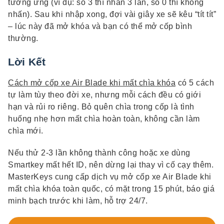
tương ứng (ví dụ: số 3 thì nhấn 3 lần, số 0 thì không
nhấn). Sau khi nhập xong, đợi vài giây xe sẽ kêu “tít tít”
– lúc này đã mở khóa và bạn có thể mở cốp bình
thường.
Lời Kết
Cách mở cốp xe Air Blade khi mất chìa khóa
có 5 cách
tự làm tùy theo đời xe, nhưng mỗi cách đều có giới
hạn và rủi ro riêng. Bỏ quên chìa trong cốp là tình
huống nhẹ hơn mất chìa hoàn toàn, không cần làm
chìa mới.
Nếu thử 2-3 lần không thành công hoặc xe dùng
Smartkey mất hết ID, nên dừng lại thay vì cố cạy thêm.
MasterKeys cung cấp dịch vụ mở cốp xe Air Blade khi
mất chìa khóa toàn quốc, có mặt trong 15 phút, báo giá
minh bạch trước khi làm, hỗ trợ 24/7.