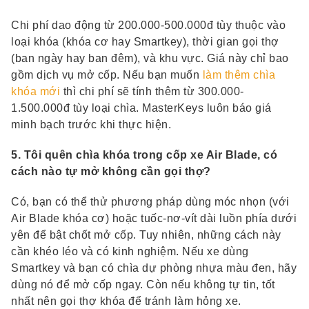
Chi phí dao động từ 200.000-500.000đ tùy thuộc vào
loại khóa (khóa cơ hay Smartkey), thời gian gọi thợ
(ban ngày hay ban đêm), và khu vực. Giá này chỉ bao
gồm dịch vụ mở cốp. Nếu bạn muốn
làm thêm chìa
khóa mới
thì chi phí sẽ tính thêm từ 300.000-
1.500.000đ tùy loại chìa. MasterKeys luôn báo giá
minh bạch trước khi thực hiện.
5. Tôi quên chìa khóa trong cốp xe Air Blade, có
cách nào tự mở không cần gọi thợ?
Có, bạn có thể thử phương pháp dùng móc nhọn (với
Air Blade khóa cơ) hoặc tuốc-nơ-vít dài luồn phía dưới
yên để bật chốt mở cốp. Tuy nhiên, những cách này
cần khéo léo và có kinh nghiệm. Nếu xe dùng
Smartkey và bạn có chìa dự phòng nhựa màu đen, hãy
dùng nó để mở cốp ngay. Còn nếu không tự tin, tốt
nhất nên gọi thợ khóa để tránh làm hỏng xe.