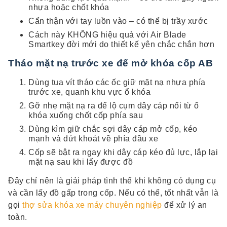
nhựa hoặc chốt khóa
Cẩn thận với tay luồn vào – có thể bị trầy xước
Cách này KHÔNG hiệu quả với Air Blade
Smartkey đời mới do thiết kế yên chắc chắn hơn
Tháo mặt nạ trước xe để mở khóa cốp AB
Dùng tua vít tháo các ốc giữ mặt nạ nhựa phía
trước xe, quanh khu vực ổ khóa
Gỡ nhẹ mặt nạ ra để lộ cụm dây cáp nối từ ổ
khóa xuống chốt cốp phía sau
Dùng kìm giữ chắc sợi dây cáp mở cốp, kéo
mạnh và dứt khoát về phía đầu xe
Cốp sẽ bật ra ngay khi dây cáp kéo đủ lực, lắp lại
mặt nạ sau khi lấy được đồ
Đây chỉ nên là giải pháp tình thế khi không có dụng cụ
và cần lấy đồ gấp trong cốp. Nếu có thể, tốt nhất vẫn là
gọi
thợ sửa khóa xe máy chuyên nghiệp
để xử lý an
toàn.