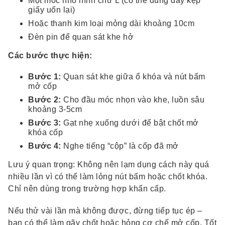
Một móc nhỏ hình chữ L (có thể dùng dây kẹp
giấy uốn lại)
Hoặc thanh kim loại mỏng dài khoảng 10cm
Đèn pin để quan sát khe hở
Các bước thực hiện:
Bước 1:
Quan sát khe giữa ổ khóa và nút bấm
mở cốp
Bước 2:
Cho đầu móc nhọn vào khe, luồn sâu
khoảng 3-5cm
Bước 3:
Gạt nhẹ xuống dưới để bật chốt mở
khóa cốp
Bước 4:
Nghe tiếng “cộp” là cốp đã mở
Lưu ý quan trọng: Không nên lạm dụng cách này quá
nhiều lần vì có thể làm lỏng nút bấm hoặc chốt khóa.
Chỉ nên dùng trong trường hợp khẩn cấp.
Nếu thử vài lần mà không được, đừng tiếp tục ép –
bạn có thể làm gãy chốt hoặc hỏng cơ chế mở cốp. Tốt