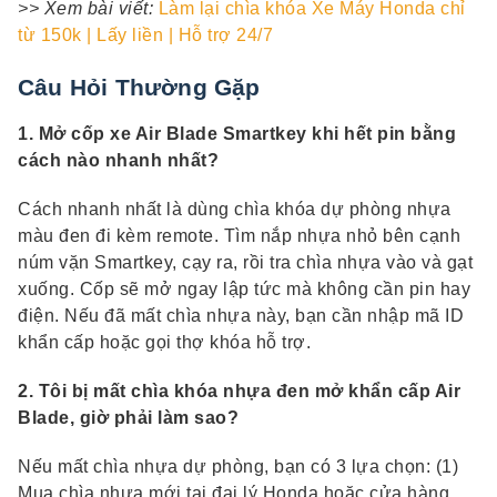
>> Xem bài viết:
Làm lại chìa khóa Xe Máy Honda chỉ
từ 150k | Lấy liền | Hỗ trợ 24/7
Câu Hỏi Thường Gặp
1. Mở cốp xe Air Blade Smartkey khi hết pin bằng
cách nào nhanh nhất?
Cách nhanh nhất là dùng chìa khóa dự phòng nhựa
màu đen đi kèm remote. Tìm nắp nhựa nhỏ bên cạnh
núm vặn Smartkey, cạy ra, rồi tra chìa nhựa vào và gạt
xuống. Cốp sẽ mở ngay lập tức mà không cần pin hay
điện. Nếu đã mất chìa nhựa này, bạn cần nhập mã ID
khẩn cấp hoặc gọi thợ khóa hỗ trợ.
2. Tôi bị mất chìa khóa nhựa đen mở khẩn cấp Air
Blade, giờ phải làm sao?
Nếu mất chìa nhựa dự phòng, bạn có 3 lựa chọn: (1)
Mua chìa nhựa mới tại đại lý Honda hoặc cửa hàng