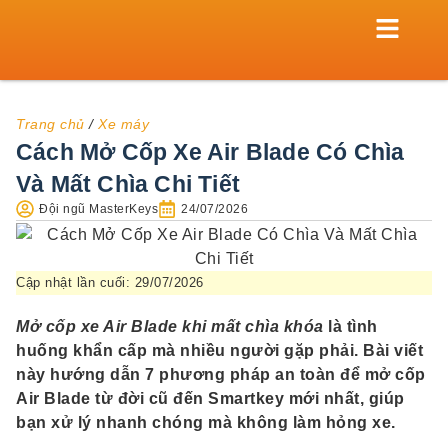
TRANG CHỦ
KHÓA CỬA
XE MÁY
KÉT SẮT
KHÓA TỦ
THỢ KHÓA
Trang chủ
/
Xe máy
Cách Mở Cốp Xe Air Blade Có Chìa
Và Mất Chìa Chi Tiết
Đội ngũ MasterKeys
24/07/2026
Cập nhật lần cuối: 29/07/2026
Mở cốp xe Air Blade khi mất chìa khóa
là tình
huống khẩn cấp mà nhiều người gặp phải. Bài viết
này hướng dẫn 7 phương pháp an toàn để mở cốp
Air Blade từ đời cũ đến Smartkey mới nhất, giúp
bạn xử lý nhanh chóng mà không làm hỏng xe.