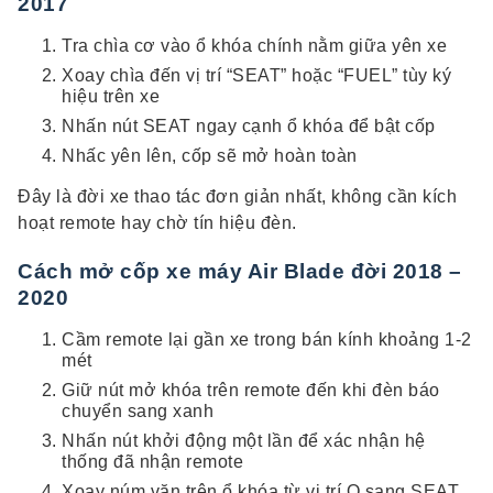
2017
Tra chìa cơ vào ổ khóa chính nằm giữa yên xe
Xoay chìa đến vị trí “SEAT” hoặc “FUEL” tùy ký
hiệu trên xe
Nhấn nút SEAT ngay cạnh ổ khóa để bật cốp
Nhấc yên lên, cốp sẽ mở hoàn toàn
Đây là đời xe thao tác đơn giản nhất, không cần kích
hoạt remote hay chờ tín hiệu đèn.
Cách mở cốp xe máy Air Blade đời 2018 –
2020
Cầm remote lại gần xe trong bán kính khoảng 1-2
mét
Giữ nút mở khóa trên remote đến khi đèn báo
chuyển sang xanh
Nhấn nút khởi động một lần để xác nhận hệ
thống đã nhận remote
Xoay núm vặn trên ổ khóa từ vị trí O sang SEAT