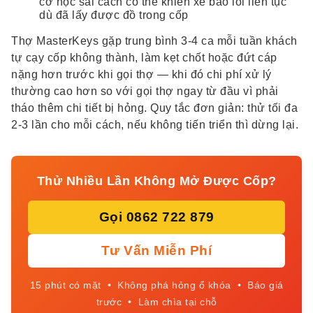
cơ học sai cách có thể khiến xe báo lỗi liên tục
dù đã lấy được đồ trong cốp
Thợ MasterKeys gặp trung bình 3-4 ca mỗi tuần khách
tự cạy cốp không thành, làm kẹt chốt hoặc đứt cáp
nặng hơn trước khi gọi thợ — khi đó chi phí xử lý
thường cao hơn so với gọi thợ ngay từ đầu vì phải
tháo thêm chi tiết bị hỏng. Quy tắc đơn giản: thử tối đa
2-3 lần cho mỗi cách, nếu không tiến triển thì dừng lại.
Thử Nhiều Lần Không Mở Được Cốp?
Gọi 0862 722 879
Tư Vấn Miễn Phí
15 phút có mặt • Không phá hỏng ổ khóa • Báo giá
trước • Làm chìa tại chỗ