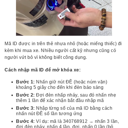
Mã ID được in trên thẻ nhựa nhỏ (hoặc miếng thiếc) đi
kèm khi mua xe. Nhiều người cất kỹ nhưng cũng có
người vứt bỏ vì không biết công dụng.
Cách nhập mã ID để mở khóa xe:
Bước 1:
Nhấn giữ nút ĐỀ (hoặc núm vặn)
khoảng 5 giây cho đến khi đèn báo sáng
Bước 2:
Đợi đèn nhấp nháy, sau đó nhấn nhẹ
thêm 1 lần để xác nhận bắt đầu nhập mã
Bước 3:
Nhập từng số của mã ID bằng cách
nhấn nút ĐỀ số lần tương ứng
Bước 4:
Ví dụ: mã là 340768912 → nhấn 3 lần,
đợi đèn nháy, nhấn 4 lần, đợi, nhấn 0 lần (bỏ