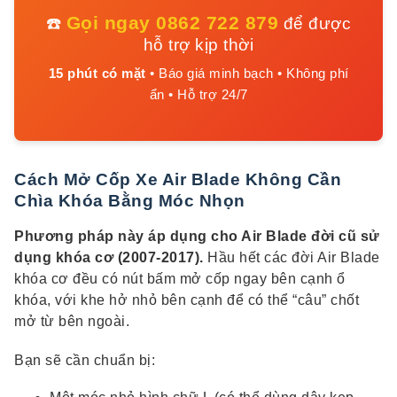
Gọi ngay 0862 722 879
☎️
để được
hỗ trợ kịp thời
15 phút có mặt
• Báo giá minh bạch • Không phí
ẩn • Hỗ trợ 24/7
Cách Mở Cốp Xe Air Blade Không Cần
Chìa Khóa Bằng Móc Nhọn
Phương pháp này áp dụng cho Air Blade đời cũ sử
dụng khóa cơ (2007-2017).
Hầu hết các đời Air Blade
khóa cơ đều có nút bấm mở cốp ngay bên cạnh ổ
khóa, với khe hở nhỏ bên cạnh để có thể “câu” chốt
mở từ bên ngoài.
Bạn sẽ cần chuẩn bị: