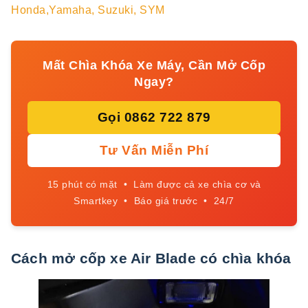
Honda,Yamaha, Suzuki, SYM
Mất Chìa Khóa Xe Máy, Cần Mở Cốp
Ngay?
Gọi 0862 722 879
Tư Vấn Miễn Phí
15 phút có mặt • Làm được cả xe chìa cơ và
Smartkey • Báo giá trước • 24/7
Cách mở cốp xe Air Blade có chìa khóa