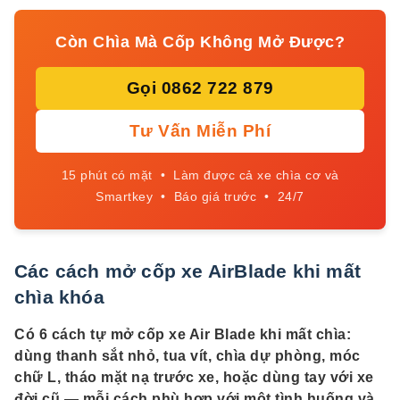
Còn Chìa Mà Cốp Không Mở Được?
Gọi 0862 722 879
Tư Vấn Miễn Phí
15 phút có mặt • Làm được cả xe chìa cơ và
Smartkey • Báo giá trước • 24/7
Các cách mở cốp xe AirBlade khi mất
chìa khóa
Có 6 cách tự mở cốp xe Air Blade khi mất chìa:
dùng thanh sắt nhỏ, tua vít, chìa dự phòng, móc
chữ L, tháo mặt nạ trước xe, hoặc dùng tay với xe
đời cũ — mỗi cách phù hợp với một tình huống và