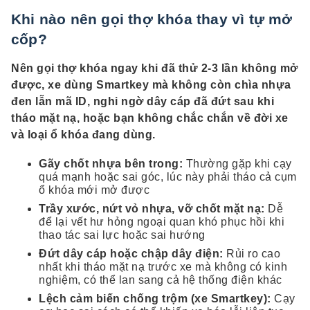
Khi nào nên gọi thợ khóa thay vì tự mở
cốp?
Nên gọi thợ khóa ngay khi đã thử 2-3 lần không mở
được, xe dùng Smartkey mà không còn chìa nhựa
đen lẫn mã ID, nghi ngờ dây cáp đã đứt sau khi
tháo mặt nạ, hoặc bạn không chắc chắn về đời xe
và loại ổ khóa đang dùng.
Gãy chốt nhựa bên trong:
Thường gặp khi cạy
quá mạnh hoặc sai góc, lúc này phải tháo cả cụm
ổ khóa mới mở được
Trầy xước, nứt vỏ nhựa, vỡ chốt mặt nạ:
Dễ
để lại vết hư hỏng ngoại quan khó phục hồi khi
thao tác sai lực hoặc sai hướng
Đứt dây cáp hoặc chập dây điện:
Rủi ro cao
nhất khi tháo mặt nạ trước xe mà không có kinh
nghiệm, có thể lan sang cả hệ thống điện khác
Lệch cảm biến chống trộm (xe Smartkey):
Cạy